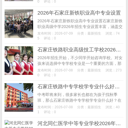
训先进，就业率连续10年超90以上，是护理学
0
评论：0
子...
2026年石家庄新铁职业高中专业设置
2026年石家庄新铁职业高中专业设置石家庄新铁
职业高级中学2026年招生专业设置丰富，涵盖交
通类、装备制造类、工程建筑类、财经商贸类等
发布时间：2026-07-09
分类：
最新招生
浏览：74
多个领域，充分满足不同学生的兴趣和发展需
5
评论：0
求。学...
石家庄铁路职业高级技工学校2026年女生专业推荐
2026年招生开始，不少同学开始咨询学校。对女
孩来说选择中专学校专业是一个重要的方面，那
么石家庄铁路职业高级技工学校女生学什么专业
发布时间：2026-07-08
分类：
最新招生
浏览：273
好？下面我们来为大家介绍一下石家庄铁路学校
0
评论：0
女生专业...
石家庄铁路中专学校学专业什么好就业
中考即将来到，很多家长也都在为孩子找秋季
班，那么石家庄铁路中专学校学专业什么好？在
这里我们根据男孩和女孩的情况分别为大家推荐
发布时间：2026-07-08
分类：
最新招生
浏览：40
专业。石家庄铁路学校推荐男孩学的专业有：
1
评论：0
1、铁路专业电气...
河北同仁医学中等专业学校2026年录取分数线