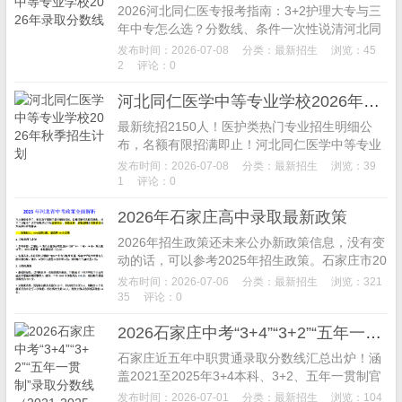
2026河北同仁医专报考指南：3+2护理大专与三
年中专怎么选？分数线、条件一次性说清河北同
仁医学中等专业学校招生电话：0311-8083808
发布时间：2026-07-08
分类：
最新招生
浏览：45
2 、1473113...
2
评论：0
河北同仁医学中等专业学校2026年秋季招生计划
最新统招2150人！医护类热门专业招生明细公
布，名额有限招满即止！河北同仁医学中等专业
学校招生电话：0311-80838082 、1473113808
发布时间：2026-07-08
分类：
最新招生
浏览：39
2（微信）&nb...
1
评论：0
2026年石家庄高中录取最新政策
2026年招生政策还未来公办新政策信息，没有变
动的话，可以参考2025年招生政策。石家庄市20
25年高中段教育招生计划为6万人，其中重点高
发布时间：2026-07-06
分类：
最新招生
浏览：321
中招生人数占比不得超过总招生人数的...
35
评论：0
2026石家庄中考“3+4”“3+2”“五年一贯制”录取分数线（2021-2025年）
石家庄近五年中职贯通录取分数线汇总出炉！涵
盖2021至2025年3+4本科、3+2、五年一贯制官
方省控线。3+4门槛逐年走高，后两类分数线稳
发布时间：2026-07-01
分类：
最新招生
浏览：104