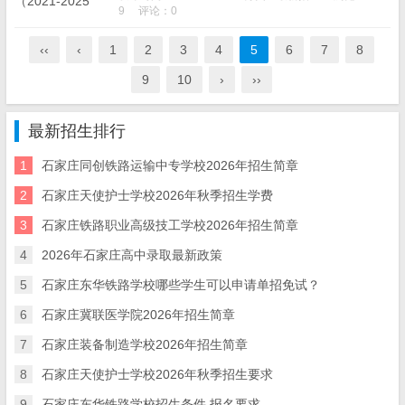
定偏低。一文看懂历年分数波...
9
评论：0
‹‹
‹
1
2
3
4
5
6
7
8
9
10
›
››
最新招生排行
1
石家庄同创铁路运输中专学校2026年招生简章
2
石家庄天使护士学校2026年秋季招生学费
3
​石家庄铁路职业高级技工学校2026年招生简章
4
2026年石家庄高中录取最新政策
5
石家庄东华铁路学校哪些学生可以申请单招免试？
6
石家庄冀联医学院2026年招生简章
7
石家庄装备制造学校2026年招生简章
8
石家庄天使护士学校2026年秋季招生要求
9
石家庄东华铁路学校招生条件 报名要求