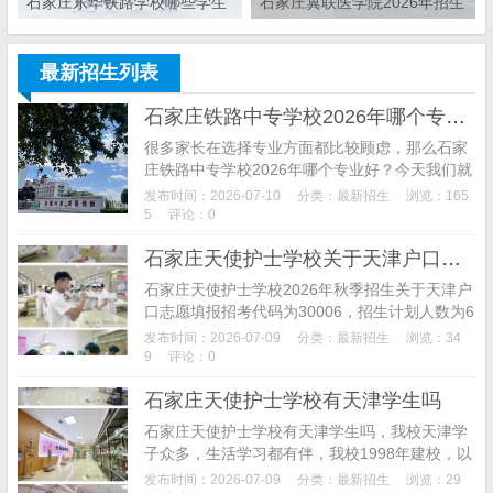
石家庄东华铁路学校哪些学生
石家庄冀联医学院2026年招生
可以申请单招免试？
简章
最新招生列表
石家庄铁路中专学校2026年哪个专业好
很多家长在选择专业方面都比较顾虑，那么石家
庄铁路中专学校2026年哪个专业好？今天我们就
来为大家介绍一下这个情况。石家庄铁路学校春
发布时间：2026-07-10
分类：
最新招生
浏览：165
季班招生的专业大概有十四个，涉及到交通类、
5
评论：0
装备制造...
石家庄天使护士学校关于天津户口志愿填报招考代码
石家庄天使护士学校2026年秋季招生关于天津户
口志愿填报招考代码为30006，招生计划人数为6
0人，招满截止，以缴费办手续为准，招办电话0
发布时间：2026-07-09
分类：
最新招生
浏览：34
311-8899882813028693...
9
评论：0
石家庄天使护士学校有天津学生吗
石家庄天使护士学校有天津学生吗，我校天津学
子众多，生活学习都有伴，我校1998年建校，以
就业为导向，培养合格‘白衣天使’，师资雄厚，实
发布时间：2026-07-09
分类：
最新招生
浏览：29