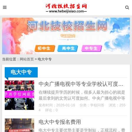
当前位置：
网站首页
> 电大中专
电大中专
中央广播电视中等专业学校认可度怎么样？
在继续提升学历的时候，很多人最为担心的就是
最后拿到的文凭认可度如何。中央广播电视中等
专业学校听起来很不错那么它的认可度如何呢？
发布时间：2026-01-16
分类：
学校问答
浏览：255
中央广播电视中等专业学校是教育直属的中专学
4
评论：0
校，又被称为...
电大中专报名费用
电大中专主要优势主要是学制短，正规流程，费