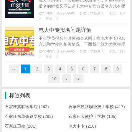
成人学历提升一般都是比较急用的，但是很多人
报名的时候又不知道电大中专官方报名方式有哪
些？电大中专怎么才能通过官方正式办理报名手
发布时间：2022-09-05
分类：
学校新闻
浏览：104
续？下面我们来为大家介绍一下。电大中专招生
6
评论：0
方式一般是通...
电大中专报名问题详解
不少学员报名的时候都会从网上搜电大中专报名
方式和学校的相关情况，下面我们就为大家整理
一下电大中专报名详细介绍。1、电大中专报名
发布时间：2022-09-05
分类：
学校新闻
浏览：113
方式，根据当前电大中专大部分报名的安排，基
0
评论：0
本都是通过微...
‹‹
1
2
3
4
5
6
7
8
9
10
›
››
标签列表
石家庄冀联医学院
(242)
石家庄铁路职业技工学校
(417)
石家庄东华铁路学校
(293)
石家庄天使护士学校
(185)
石家庄卫校
(201)
电大中专
(218)