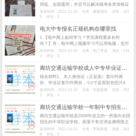
用低，全国通用；并且可以解决报考各类资格证
专业不符合的问题的，如二建、会计等；其次可
发布时间：2022-12-28
分类：
最新招生
浏览：102
以用来作为前置学历来报考参加成考、扩招。电
5
评论：0
大中专自己怎...
电大中专报名正规机构在哪里找
1.【电中网上如何学习？学完课程要多长时
间？】答：电中网上视频学习可以用电脑，也可
以下载App，用手机进行视频学习。报名成功后
发布时间：2022-12-28
分类：
热门专业
浏览：143
有电中学习流程和操作手册发给学员，按学习流
3
评论：0
程来，快的...
廊坊交通运输学校成人中专毕业证样本
报名材料1、本人身份证（正反面）复印件两
份、毕业证复印件两份，小2寸蓝底彩色照片4
张、小2寸蓝底电子照片一份（以身份证号加姓
发布时间：2022-10-18
分类：
学校新闻
浏览：252
名命名，分辨率300像素）。报名电话：188031
3
评论：0
168...
廊坊交通运输学校一年制中专招生专业
廊坊交通运输学校是2008年设立的一所面向全国
招生的中等职业学校。座落于有京津走廊明珠之
称的廊坊市北环道。成人中专、成人高中为有志
发布时间：2022-10-18
分类：
学校新闻
浏览：163
之士开辟了一条通往成功之路，通过我校有针对
9
评论：0