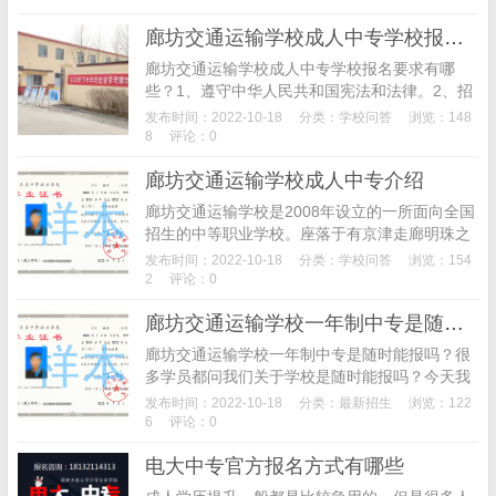
性培养可...
廊坊交通运输学校成人中专学校报名要求有哪些
廊坊交通运输学校成人中专学校报名要求有哪
些？1、遵守中华人民共和国宪法和法律。2、招
生对象：初高中毕业生、退役军人、退役运动
发布时间：2022-10-18
分类：
学校问答
浏览：148
员、下岗职工、返乡农民工、各类在岗职工、社
8
评论：0
会青年等。3、...
廊坊交通运输学校成人中专介绍
廊坊交通运输学校是2008年设立的一所面向全国
招生的中等职业学校。座落于有京津走廊明珠之
称的廊坊市北环道。学校拥有数字化教学中心、
发布时间：2022-10-18
分类：
学校问答
浏览：154
教学楼、多媒体教室、形体房、化妆室、画室、
2
评论：0
计算机中...
​廊坊交通运输学校一年制中专是随时能报吗
廊坊交通运输学校一年制中专是随时能报吗？很
多学员都问我们关于学校是随时能报吗？今天我
们来为大家说说。廊坊交通运输学校是2008年设
发布时间：2022-10-18
分类：
最新招生
浏览：122
立的一所面向全国招生的中等职业学校。座落于
6
评论：0
有京津走...
电大中专官方报名方式有哪些