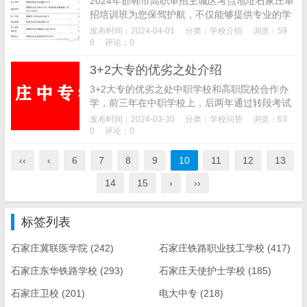
2024年邯郸市高职单招主城区考点地址石家庄单
招培训班为您保驾护航，不仅能够提供专业的学
习培训，还能够把整套流程详细告知，减少走弯
发布时间：2024-04-01
分类：
学校介绍
浏览：59
路的时间！石家庄单招培训班电话：17732150
8
评论：0
5...
3+2大专的优劣之处介绍
3+2大专的优劣之处中职学校和高职院校合作办
学，前三年在中职学校上，后两年通过转段考试
进入大专院校学习，获得的是全日制大专文凭。
发布时间：2024-03-30
分类：
学校问答
浏览：63
3+2大专的录取分数线相对要低很多，3+2是不能
0
评论：0
够跨...
‹‹
‹
6
7
8
9
10
11
12
13
14
15
›
››
标签列表
石家庄冀联医学院
(242)
石家庄铁路职业技工学校
(417)
石家庄东华铁路学校
(293)
石家庄天使护士学校
(185)
石家庄卫校
(201)
电大中专
(218)