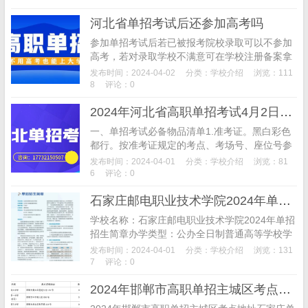
河北省单招考试后还参加高考吗
参加单招考试后若已被报考院校录取可以不参加
高考，若对录取学校不满意可在学校注册备案拿
掉你的档案之前及时向录取院校申请退回档案即
发布时间：2024-04-02
分类：
学校介绍
浏览：111
可报考；若考生未被录取院校录取，可直接参加
8
评论：0
高考。参加了...
2024年河北省高职单招考试4月2日开考
一、单招考试必备物品清单1.准考证。黑白彩色
都行。按准考证规定的考点、考场号、座位号参
加考试，对号入座。2.身份证原件。3.2B铅笔。
发布时间：2024-04-01
分类：
学校介绍
浏览：81
4.黑色字迹钢笔或签字笔。5.直尺、...
6
评论：0
石家庄邮电职业技术学院2024年单招招生简章
学校名称：石家庄邮电职业技术学院2024年单招
招生简章办学类型：公办全日制普通高等学校学
校代码：13397办学层次：高职专科学校地址：
发布时间：2024-04-01
分类：
学校介绍
浏览：131
河北省石家庄市裕华区体育南大街318号（西
7
评论：0
校...
2024年邯郸市高职单招主城区考点地址