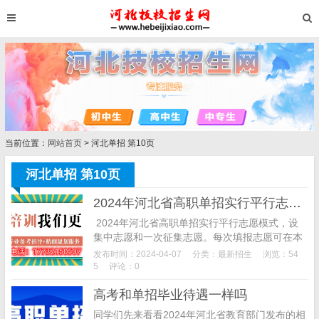
当前位置：
网站首页
> 河北单招 第10页
河北单招 第10页
2024年河北省高职单招实行平行志愿模式
2024年河北省高职单招实行平行志愿模式，设
集中志愿和一次征集志愿。每次填报志愿可在本
人所报考的考试类（专业类）中选报10所院校，
发布时间：2024-04-07
分类：
最新招生
浏览：54
每所院校最多填报6个专业和1个是否服...
5
评论：0
高考和单招毕业待遇一样吗
同学们先来看看2024年河北省教育部门发布的相