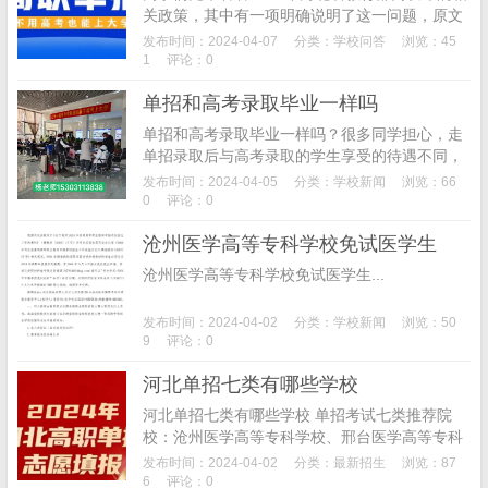
关政策，其中有一项明确说明了这一问题，原文
如下： 通过河北省高职单招、技能拔尖人才免
发布时间：2024-04-07
分类：
学校问答
浏览：45
试录取、退役士兵招生录取...
1
评论：0
单招和高考录取毕业一样吗
单招和高考录取毕业一样吗？很多同学担心，走
单招录取后与高考录取的学生享受的待遇不同，
毕业证国家不承认，那真实情况是怎样的
发布时间：2024-04-05
分类：
学校新闻
浏览：66
呢？ 同学们先来看看2024年河北...
0
评论：0
沧州医学高等专科学校免试医学生
沧州医学高等专科学校免试医学生...
发布时间：2024-04-02
分类：
学校新闻
浏览：50
9
评论：0
河北单招七类有哪些学校
河北单招七类有哪些学校 单招考试七类推荐院
校：沧州医学高等专科学校、邢台医学高等专科
学校、唐山职业技术学院、廊坊卫生职业技术学
发布时间：2024-04-02
分类：
最新招生
浏览：87
院、承德护理职业技术学院等。2023河北单招...
6
评论：0