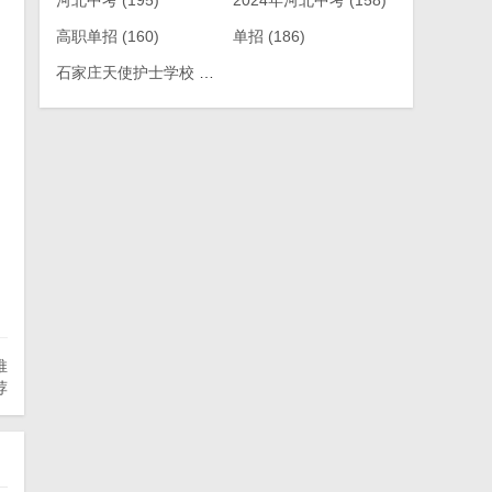
河北中考
(195)
2024年河北中考
(158)
高职单招
(160)
单招
(186)
石家庄天使护士学校
(209)
推
荐